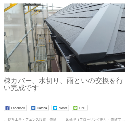
棟カバー、水切り、雨といの交換を行
い完成です
Facebook
Hatena
twitter
LINE
←
防草工事・フェンス設置 奈良
床修理（フローリング貼り）奈良市
→