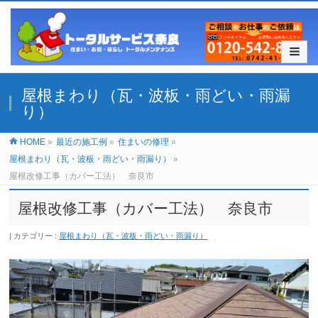
屋根まわり（瓦・波板・雨どい・雨漏
り）
HOME
»
最近の施工例
»
住まいの修理
»
屋根まわり（瓦・波板・雨どい・雨漏り）
»
屋根改修工事（カバー工法） 奈良市
屋根改修工事（カバー工法） 奈良市
カテゴリー :
屋根まわり（瓦・波板・雨どい・雨漏り）