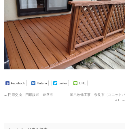
Facebook
Hatena
twitter
LINE
←
門扉交換 門扉設置 奈良市
風呂改修工事 奈良市（ユニットバ
ス）
→