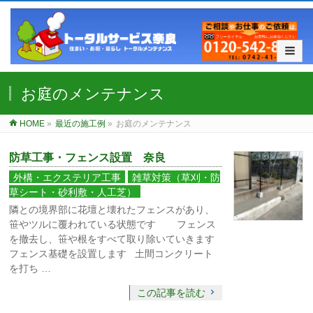
お庭のメンテナンス
HOME
»
最近の施工例
»
お庭のメンテナンス
防草工事・フェンス設置 奈良
外構・エクステリア工事
雑草対策（草刈・防
草シート・砂利敷・人工芝）
隣との境界部に花壇と壊れたフェンスがあり、
笹やツルに覆われている状態です フェンス
を撤去し、笹や根をすべて取り除いていきます
フェンス基礎を設置します 土間コンクリート
を打ち …
この記事を読む