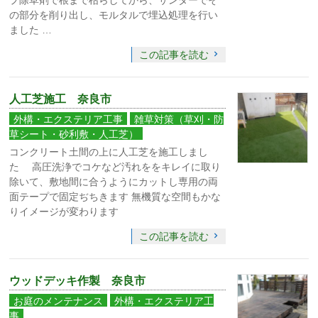
の部分を削り出し、モルタルで埋込処理を行い
ました …
この記事を読む
人工芝施工 奈良市
外構・エクステリア工事
雑草対策（草刈・防
草シート・砂利敷・人工芝）
コンクリート土間の上に人工芝を施工しまし
た 高圧洗浄でコケなど汚れををキレイに取り
除いて、敷地間に合うようにカットし専用の両
面テープで固定ぢちきます 無機質な空間もかな
りイメージが変わります
この記事を読む
ウッドデッキ作製 奈良市
お庭のメンテナンス
外構・エクステリア工
事