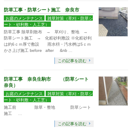
防草工事・防草シート施工 奈良市
お庭のメンテナンス
雑草対策（草刈・防草シ
ート・砂利敷・人工芝）
防草工事 除草剤散布 → 草刈り、整地 →
防草シート施工 → 化粧砂利敷設 ※化粧砂利
は約6ｃｍ厚で敷設 雨水枡・汚水桝は5ｃｍ
かさ上げ施工 before after &nb …
この記事を読む
防草工事 奈良生駒市 （防草シート
奈良）
お庭のメンテナンス
雑草対策（草刈・防草シ
ート・砂利敷・人工芝）
施工前 除草・整地 防草シート
施工 …
この記事を読む