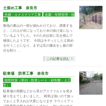
土留め工事 奈良市
外構・エクステリア工事
造園・年間管理・植
栽
敷地の裏山の一部が崩れかけており、調査する
と、この上が谷になっており水の抜け道になっ
ているようでした。そのため以前に瓦を積んで
補強したようです。 今回はキチッとした土留め
を行うことになり、まずは瓦の撤去をし裾の部
分を削り …
この記事を読む
駐車場 防草工事 奈良市
雑草対策（草刈・防草シート・砂利敷・人工
芝）
駐車場の周囲などから草がアスファルトを突き
破り生えてしまいました。 雑草は強いので放っ
ておくと手入れが大変になります ラウンドアッ
プ除草剤で根まで枯らしてから、サンダーでそ