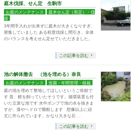
庭木伐採、せん定 生駒市
お庭のメンテナンス
庭木せん定（剪定）・伐
採
3年間手入れが出来ずに庭木が大きくなりすぎ、
密集していました ある程度伐採し間引き、全体
のバランスを考えせん定せていただきました。
この記事を読む
池の解体撤去 （池を埋める）奈良
お庭のメンテナンス
造園・年間管理・植栽
庭の池を埋めて整地してほしいというご依頼で
す 昔、鯉を飼っていたそうです。循環装置も付
いた立派な池です 水中ポンプで池の水を抜きま
すが、藻やヘドロで難航します 想像以上に頑
丈に作られています。かなり大きな石 …
この記事を読む