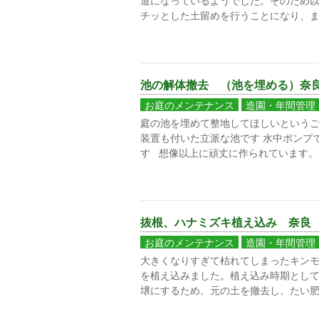
道になっているようでした。そのため以
チッとした土留めを行うことになり、ま
池の解体撤去 （池を埋める）奈
お庭のメンテナンス
造園・年間管理
庭の池を埋めて整地してほしいというご
装置も付いた立派な池です 水中ポンプ
す 想像以上に頑丈に作られています。
抜根、ハナミズキ植え込み 奈良
お庭のメンテナンス
造園・年間管理
大きくなりすぎて枯れてしまったキンモ
を植え込みました。植え込み時期として
壌にするため、元の土を撤去し、たい肥