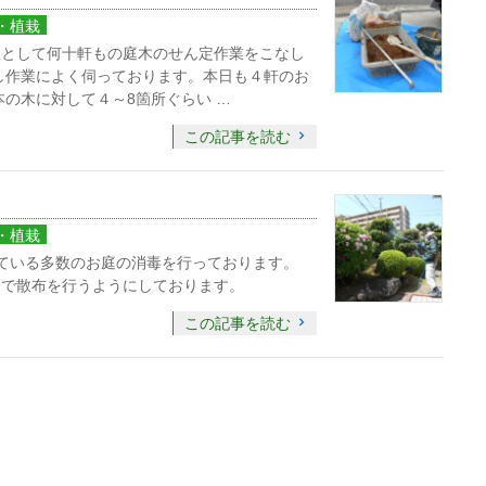
・植栽
屋として何十軒もの庭木のせん定作業をこなし
し作業によく伺っております。本日も４軒のお
本の木に対して４～8箇所ぐらい …
この記事を読む
・植栽
ている多数のお庭の消毒を行っております。
合で散布を行うようにしております。
この記事を読む