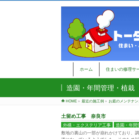
ホーム
住まいの修理サ
造園・年間管理・植栽
HOME
»
最近の施工例
»
お庭のメンテナン
土留め工事 奈良市
外構・エクステリア工事
造園・年間
敷地の裏山の一部が崩れかけており、