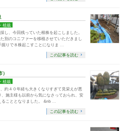
良
・植栽
伐採し、今回残っていた根株を起こしました。
また別のコニファーを移植させていただきまし
手掘りで８株起こすことになりま …
この記事を読む
市）
・植栽
に、約４０年経ち大きくなりすぎて見栄えが悪
り、施主様も以前から気になさっておられ、安
ることとなりました。 &nb …
この記事を読む