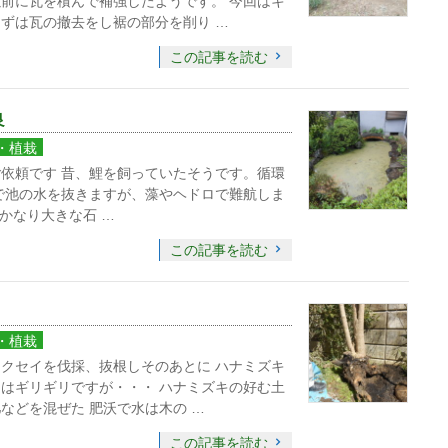
前に瓦を積んで補強したようです。 今回はキ
ずは瓦の撤去をし裾の部分を削り …
この記事を読む
良
・植栽
依頼です 昔、鯉を飼っていたそうです。循環
で池の水を抜きますが、藻やヘドロで難航しま
かなり大きな石 …
この記事を読む
・植栽
クセイを伐採、抜根しそのあとに ハナミズキ
はギリギリですが・・・ ハナミズキの好む土
などを混ぜた 肥沃で水は木の …
この記事を読む