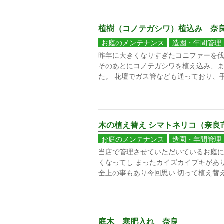
植樹（コノテガシワ）植込み 奈
お庭のメンテナンス
造園・年間管理
昨年に大きくなりすぎたコニファーを
そのあとにコノテガシワを植え込み、
た。 花壇でガス管なども通っており、
木の植え替え シマトネリコ（奈良
お庭のメンテナンス
造園・年間管理
当店で管理させていただいているお庭
くなってし まったカイズカイブキがあ
全上の事もあり今回思い 切って植え替え
庭木 寒肥入れ 奈良