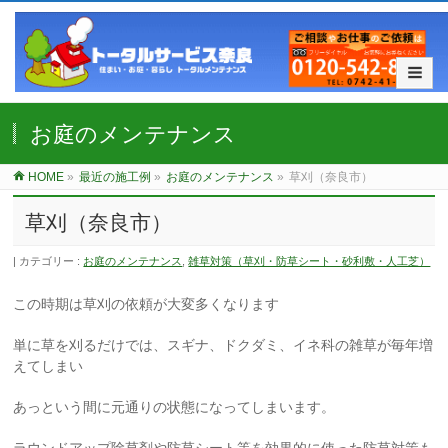
お庭のメンテナンス
HOME
»
最近の施工例
»
お庭のメンテナンス
»
草刈（奈良市）
草刈（奈良市）
カテゴリー :
お庭のメンテナンス
,
雑草対策（草刈・防草シート・砂利敷・人工芝）
この時期は草刈の依頼が大変多くなります
単に草を刈るだけでは、スギナ、ドクダミ、イネ科の雑草が毎年増
えてしまい
あっという間に元通りの状態になってしまいます。
ラウンドアップ除草剤や防草シート等を効果的に使った防草対策も