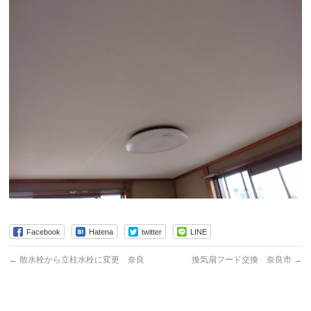
Facebook
Hatena
twitter
LINE
←
散水栓から立柱水栓に変更 奈良
換気扇フード交換 奈良市
→