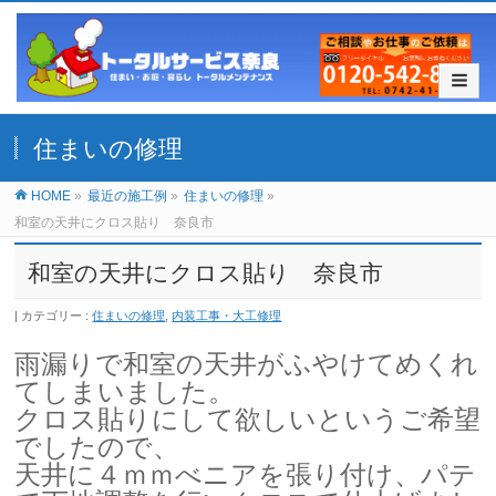
住まいの修理
HOME
»
最近の施工例
»
住まいの修理
»
和室の天井にクロス貼り 奈良市
和室の天井にクロス貼り 奈良市
カテゴリー :
住まいの修理
,
内装工事・大工修理
雨漏りで和室の天井がふやけてめくれ
てしまいました。
クロス貼りにして欲しいというご希望
でしたので、
天井に４ｍｍべニアを
張り付け、パテ