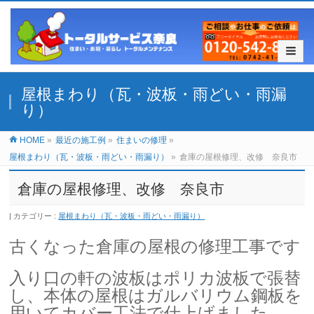
屋根まわり（瓦・波板・雨どい・雨漏
り）
HOME
»
最近の施工例
»
住まいの修理
»
屋根まわり（瓦・波板・雨どい・雨漏り）
»
倉庫の屋根修理、改修 奈良市
倉庫の屋根修理、改修 奈良市
カテゴリー :
屋根まわり（瓦・波板・雨どい・雨漏り）
古くなった倉庫の屋根の修理工事です
入り口の軒の波板はポリカ波板で張替
し、本体の屋根はガルバリウム鋼板を
用いてカバー工法
で仕上げました