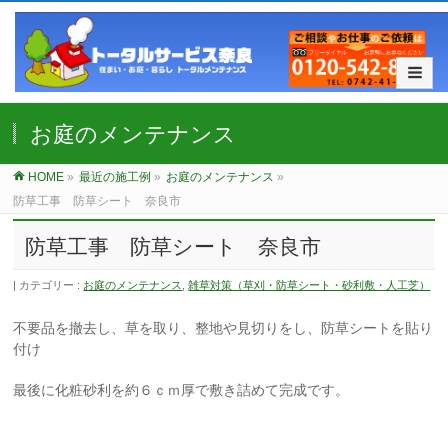
お庭のメンテナンス
HOME
»
最近の施工例
»
お庭のメンテナンス
»
防草工事 防草シート 奈良市
防草工事 防草シート 奈良市
カテゴリー :
お庭のメンテナンス
,
雑草対策（草刈・防草シート・砂利敷・人工芝）
不要品を撤去し、草を取り、整地や見切りをし、防草シートを貼り
付け
最後に化粧砂利を約６ｃｍ厚で敷き詰めて完成です。