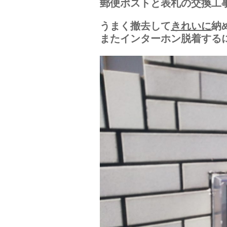
郵便ポストと表札の交換工
うまく撤去して
きれいに
納
またインターホン脱着する