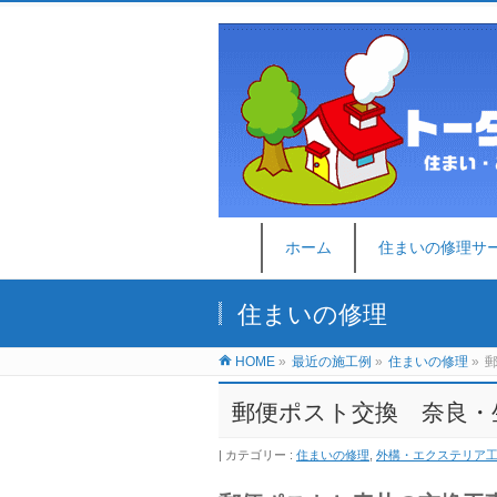
ホーム
住まいの修理サ
住まいの修理
HOME
»
最近の施工例
»
住まいの修理
»
郵便ポスト交換 奈良・
カテゴリー :
住まいの修理
,
外構・エクステリア