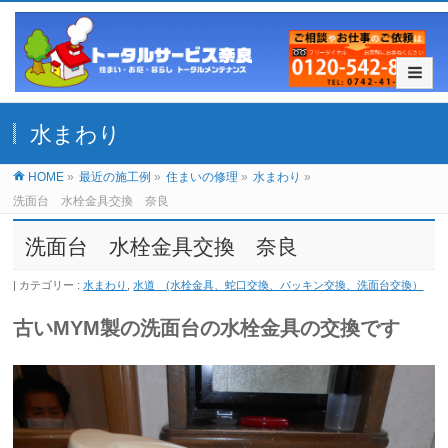
水まわり
HOME
»
最近の施工例
»
住まいの修理
»
水まわり
»
洗面台 水栓金具交換 奈良
洗面台 水栓金具交換 奈良
カテゴリー :
水まわり
,
水道 (水栓金具、蛇口交換、パッキン交換、洗面台交換）
古いMYM製の洗面台の水栓金具の交換です