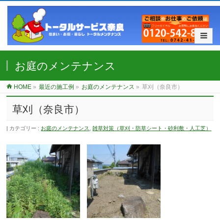
お庭のメンテナンス
HOME
»
最近の施工例
»
お庭のメンテナンス
»
草刈（奈良市）
草刈（奈良市）
カテゴリー :
お庭のメンテナンス
,
雑草対策（草刈・防草シート・砂利敷・人工芝）