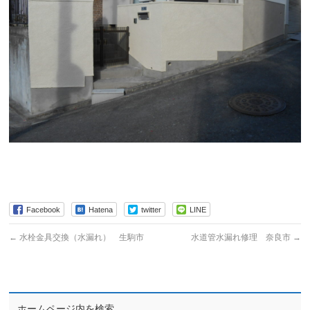
Facebook
Hatena
twitter
LINE
←
水栓金具交換（水漏れ） 生駒市
水道管水漏れ修理 奈良市
→
ホームページ内を検索