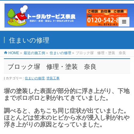
住まいの修理
HOME
»
最近の施工例
»
住まいの修理
»
ブロック塀 修理・塗装 奈良
ブロック塀 修理・塗装 奈良
カテゴリー :
住まいの修理
,
塗装工事
塀の塗装した表面が部分的に浮き上がり、下地
までボロボロと剥がれてきていました。
調べると、あちこち同じ症状が出ていました。
ほとんどは笠木のヒビから水が浸入し
剥がれや
浮き上がりの原因となっていました。