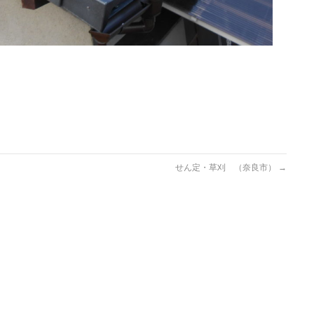
せん定・草刈 （奈良市）
→