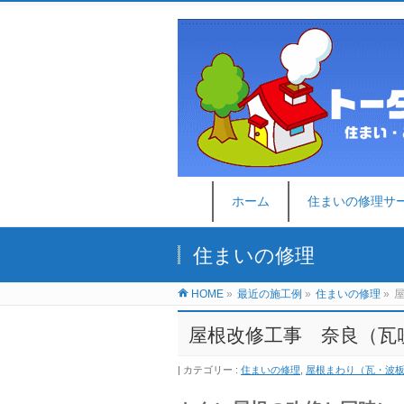
ホーム
住まいの修理サ
住まいの修理
HOME
»
最近の施工例
»
住まいの修理
»
屋根改修工事 奈良（瓦吹
カテゴリー :
住まいの修理
,
屋根まわり（瓦・波