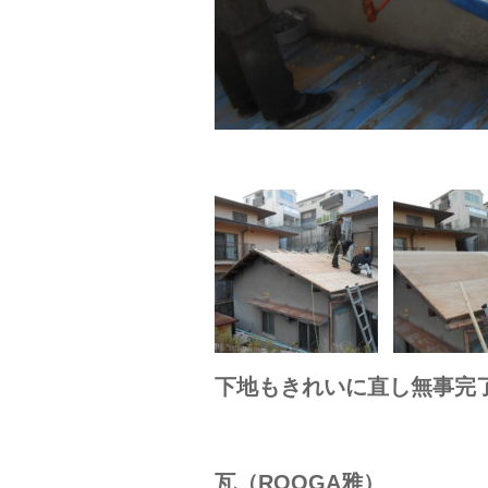
下地もきれいに直し無事完
瓦（ROOGA雅）