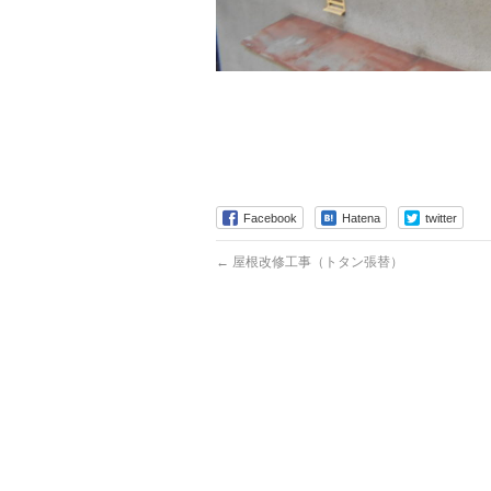
Facebook
Hatena
twitter
←
屋根改修工事（トタン張替）