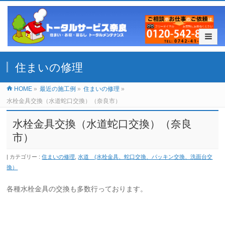
住まいの修理
HOME
»
最近の施工例
»
住まいの修理
»
水栓金具交換（水道蛇口交換）（奈良市）
水栓金具交換（水道蛇口交換）（奈良
市）
カテゴリー :
住まいの修理
,
水道 (水栓金具、蛇口交換、パッキン交換、洗面台交
換）
各種水栓金具の交換も多数行っております。